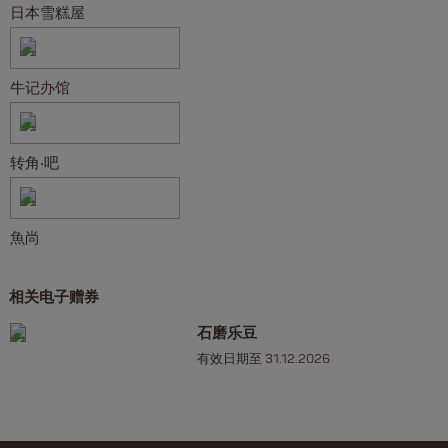
日本雪糕屋
牛记办馆
转角‧吧
魚尚
相关电子赠券
石磨乐豆
有效日期至 31.12.2026