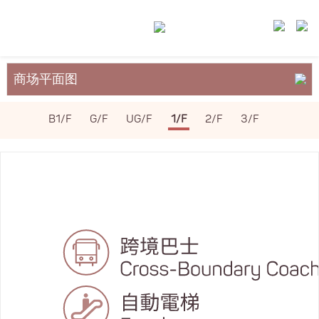
商场平面图
关于裕民坊
B1/F
G/F
UG/F
1/F
2/F
3/F
服务与设施
场地租务