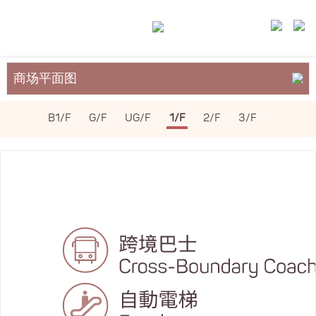
商场平面图
关于裕民坊
B1/F
G/F
UG/F
1/F
2/F
3/F
服务与设施
场地租务