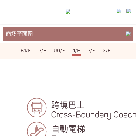
商场平面图
关于裕民坊
B1/F
G/F
UG/F
1/F
2/F
3/F
服务与设施
场地租务