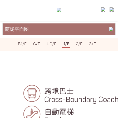
商场平面图
关于裕民坊
B1/F
G/F
UG/F
1/F
2/F
3/F
服务与设施
场地租务