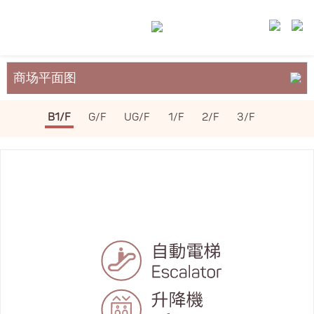
商场平面图
关于裕民坊
B1/F
G/F
UG/F
1/F
2/F
3/F
服务与设施
场地租务