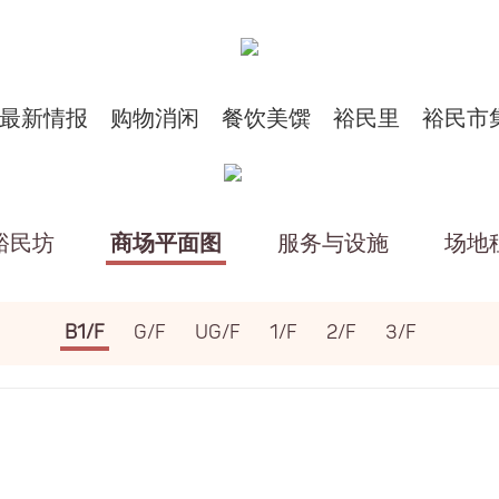
最新情报
购物消闲
餐饮美馔
裕民里
裕民市
裕民坊
商场平面图
服务与设施
场地
B1/F
G/F
UG/F
1/F
2/F
3/F