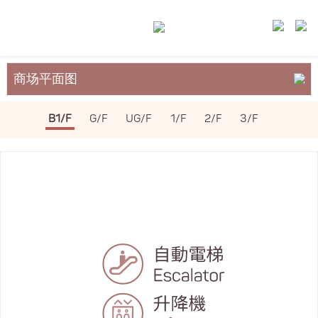
商场平面图
关于裕民坊
B1/F
G/F
UG/F
1/F
2/F
3/F
服务与设施
场地租务