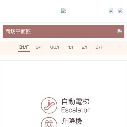
商场平面图
关于裕民坊
B1/F
G/F
UG/F
1/F
2/F
3/F
服务与设施
场地租务