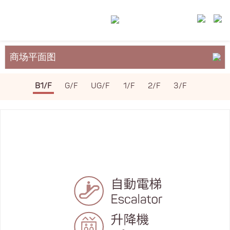
商场平面图
关于裕民坊
B1/F
G/F
UG/F
1/F
2/F
3/F
服务与设施
场地租务