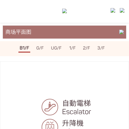
商场平面图
关于裕民坊
B1/F
G/F
UG/F
1/F
2/F
3/F
服务与设施
场地租务