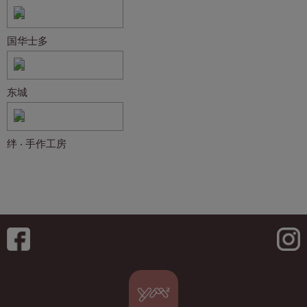
国华士多
东城
绊 ‧ 手作工房