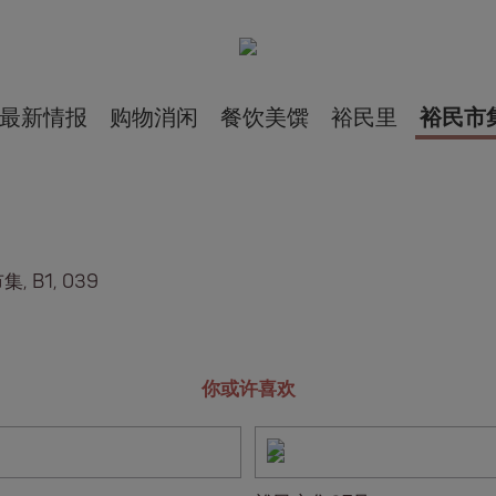
最新情报
购物消闲
餐饮美馔
裕民里
裕民市
, B1, 039
你或许喜欢