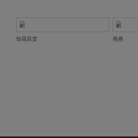
怡花百货
燕燕