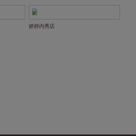
娇婷内秀店