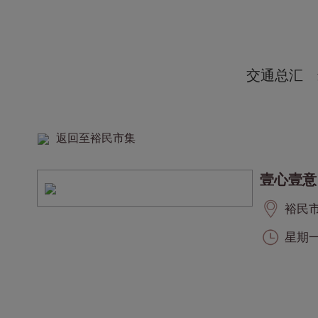
交通总汇
返回至裕民市集
壹心壹意
裕民市集
星期一至