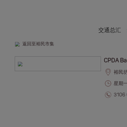
交通总汇
返回至裕民市集
CPDA Ba
裕民坊,
星期一至
3106