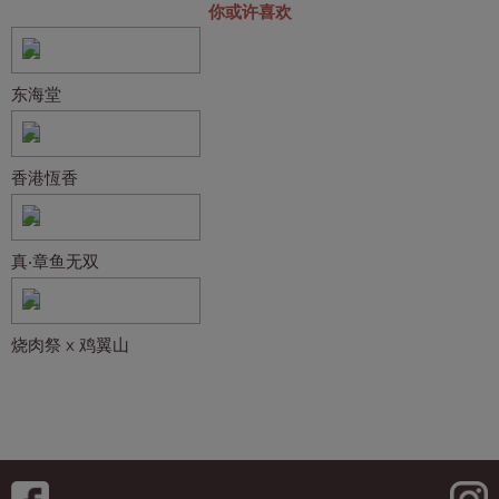
你或许喜欢
东海堂
香港恆香
真‧章鱼无双
烧肉祭 x 鸡翼山