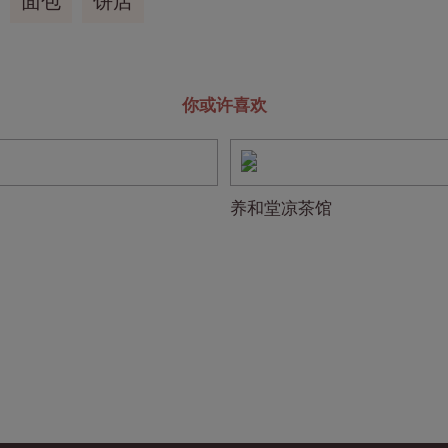
面包
饼店
你或许喜欢
养和堂凉茶馆