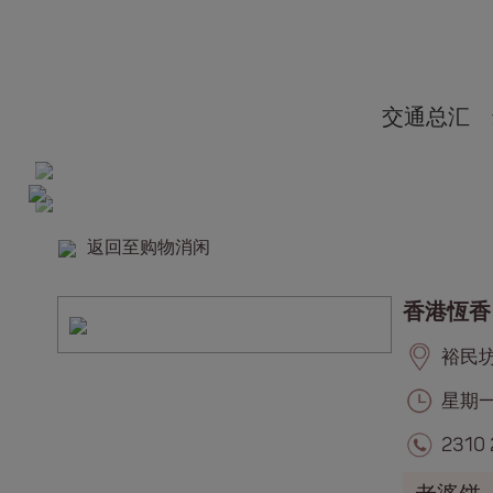
交通总汇
返回至购物消闲
香港恆香
裕民坊, 
星期一至
2310 