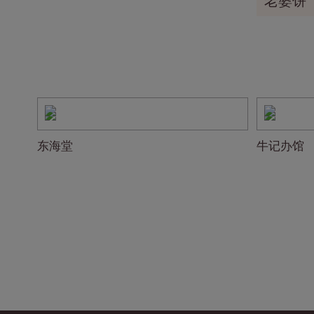
老婆饼
东海堂
牛记办馆