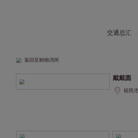
交通总汇
返回至购物消闲
戴戴圆
裕民市集