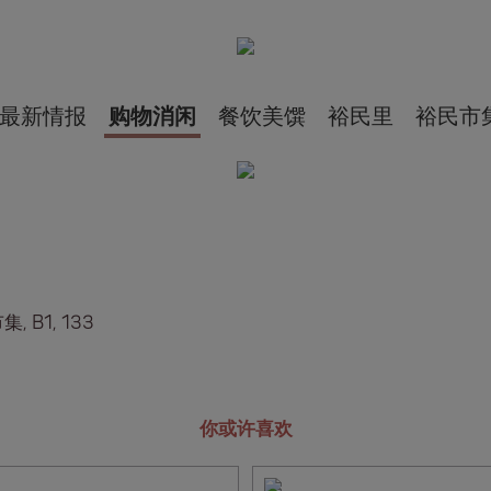
最新情报
购物消闲
餐饮美馔
裕民里
裕民市
, B1, 133
你或许喜欢