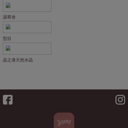
源翠舍
型目
晶之港天然水晶