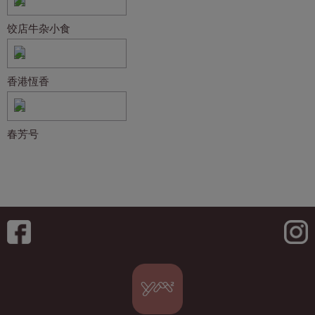
饺店牛杂小食
香港恆香
春芳号