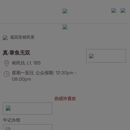
返回至裕民里
真‧章鱼无双
裕民坊, L1, 1B5
星期一至日, 公众假期: 12:30pm -
08:00pm
你或许喜欢
牛记办馆