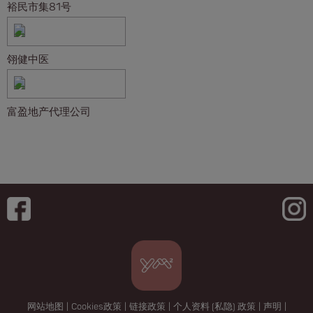
裕民市集81号
翎健中医
富盈地产代理公司
网站地图
|
Cookies政策
|
链接政策
|
个人资料 (私隐) 政策
|
声明
|