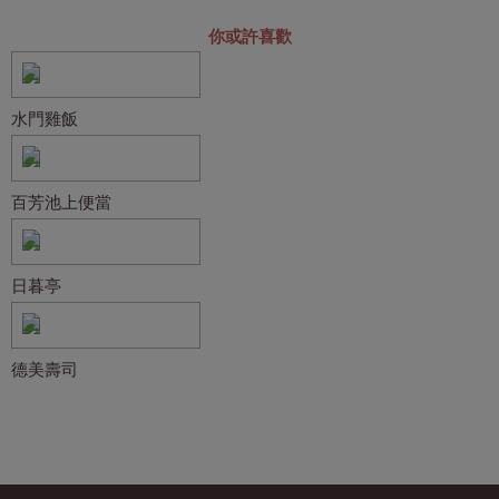
你或許喜歡
水門雞飯
百芳池上便當
日暮亭
德美壽司