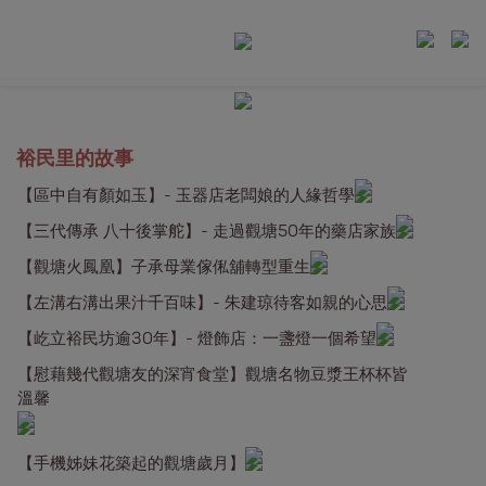
裕民里的故事
【區中自有顏如玉】- 玉器店老闆娘的人緣哲學
【三代傳承 八十後掌舵】- 走過觀塘50年的藥店家族
【觀塘火鳳凰】子承母業傢俬舖轉型重生
【左溝右溝出果汁千百味】- 朱建琼待客如親的心思
【屹立裕民坊逾30年】- 燈飾店：一盞燈一個希望
【慰藉幾代觀塘友的深宵食堂】觀塘名物豆漿王杯杯皆
溫馨
【手機姊妹花築起的觀塘歲月】