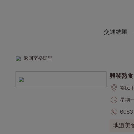
交通總匯
返回至裕民里
興發熟食
裕民里, 
星期一至
6083
地道美