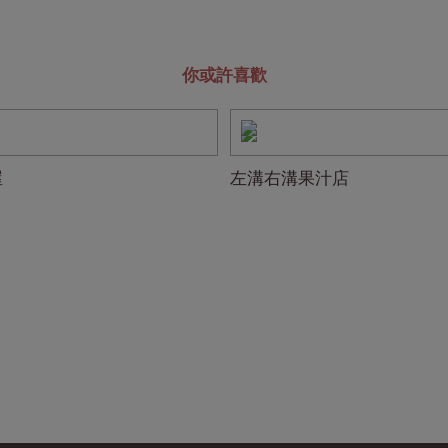
你或許喜歡
屋
左溝右溝果汁店