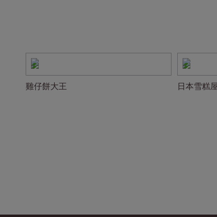
雞仔餅大王
日本雪糕