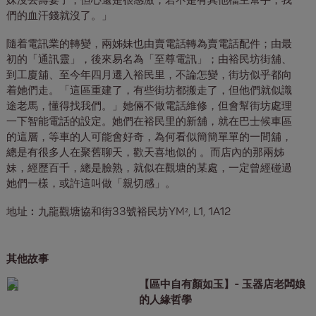
妹沒去壽宴了，但心還是很感激，若不是有其他檔主幫手，我
們的血汗錢就沒了。」
隨着電訊業的轉變，兩姊妹也由賣電話轉為賣電話配件；由最
初的「通訊靈」，後來易名為「至尊電訊」；由裕民坊街舖、
到工廈舖、至今年四月遷入裕民里，不論怎變，街坊似乎都向
着她們走。「這區重建了，有些街坊都搬走了，但他們就似識
途老馬，懂得找我們。」她倆不做電話維修，但會幫街坊處理
一下智能電話的設定。她們在裕民里的新舖，就在巴士候車區
的這層，等車的人可能會好奇，為何看似簡簡單單的一間舖，
總是有很多人在聚舊聊天，歡天喜地似的 。而店內的那兩姊
妹，經歷百千，總是臉熟，就似在觀塘的某處，一定曾經碰過
她們一樣，或許這叫做「親切感」。
地址︰九龍觀塘協和街33號裕民坊YM², L1, 1A12
其他故事
【區中自有顏如玉】- 玉器店老闆娘
的人緣哲學