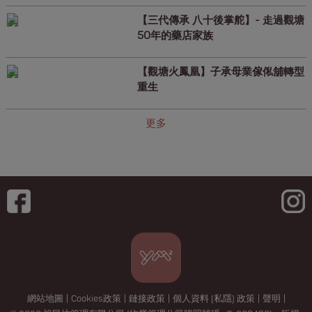
【三代傳承 八十後掌舵】- 走過觀塘
50年的藥店家族
【觀塘火鳳凰】子承母業傢俬舖轉型
重生
更多
網站地圖
|
Cookies政策
|
鏈接政策
|
個人資料 (私隱) 政策
|
聲明
|