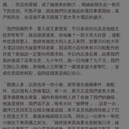
撼。」而這份震撼，成了她後來的動力 ，兩姊妹萌生起一創天
下的念頭。不熟不做，就從她們出道做起的電訊事業開始，落
戶裕民坊，在這個不夜天開展了賣大哥大電話的歲月。
「我們得兩對手，要入貨又要賣貨，平日多得街坊及其他檔主
從旁幫幫手，就這樣撐過來。你知嘛？一部大哥大好貴 ，連配
件也貴得驚人。曾經有個意大利人走入來問，想要300粒大哥
大電話頂的天線蓋寄回老家，我這間小店何來有300粒配件的
存貨？家姐說一定要向同業求助。半日內左湊右籌，結果我們
真的做成了這單生意，九十年代，能一日內賺了九千元，我們
又開心又感動，那個晚上立即擺了一圍酒多謝大家幫忙。」促
成生意固然精彩，協助捉賊更是銘記在心。
「觀塘人多，以前也有一些小偷。經常發生偷竊事件，偷配
件、也試過有人想偷電話。有一次，那天正是我們老爸大壽，
還準備夜晚去壽宴，舖內有個年輕人拼了命搶了我們的錢箱，
他速度很快，我們追不及，唯有大叫『搶嘢呀 』」話音一出，
麗萍已見四至五位檔主極速追賊，來不及見他跑得快衝上了巴
士想逃之夭夭，最後由報紙檔主出馬，與街上一位青年一舉把
小偷拉下車而繩之於法。「雖然後來因為要去差館落口供，妹