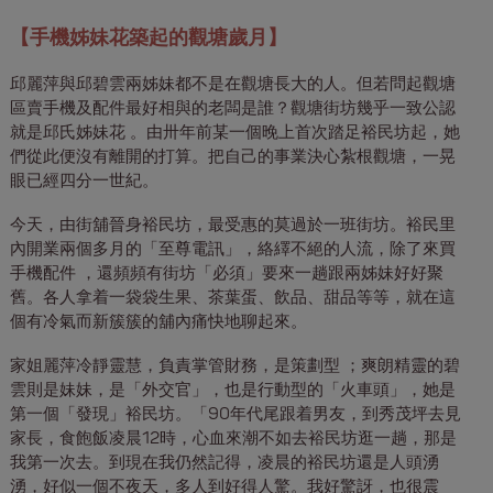
【手機姊妹花築起的觀塘歲月】
邱麗萍與邱碧雲兩姊妹都不是在觀塘長大的人。但若問起觀塘
區賣手機及配件最好相與的老闆是誰？觀塘街坊幾乎一致公認
就是邱氏姊妹花 。由卅年前某一個晚上首次踏足裕民坊起，她
們從此便沒有離開的打算。把自己的事業決心紮根觀塘，一晃
眼已經四分一世紀。
今天，由街舖晉身裕民坊，最受惠的莫過於一班街坊。裕民里
內開業兩個多月的「至尊電訊」，絡繹不絕的人流，除了來買
手機配件 ，還頻頻有街坊「必須」要來一趟跟兩姊妹好好聚
舊。各人拿着一袋袋生果、茶葉蛋、飲品、甜品等等，就在這
個有冷氣而新簇簇的舖內痛快地聊起來。
家姐麗萍冷靜靈慧，負責掌管財務，是策劃型 ；爽朗精靈的碧
雲則是妹妹，是「外交官」，也是行動型的「火車頭」，她是
第一個「發現」裕民坊。「90年代尾跟着男友，到秀茂坪去見
家長，食飽飯凌晨12時，心血來潮不如去裕民坊逛一趟，那是
我第一次去。到現在我仍然記得，凌晨的裕民坊還是人頭湧
湧，好似一個不夜天，多人到好得人驚。我好驚訝，也很震