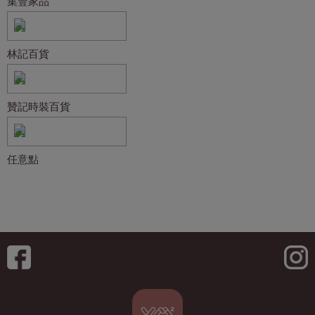
集豐家品
林記百貨
贊記時裝百貨
任意點