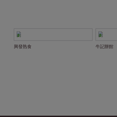
興發熟食
牛記辦館