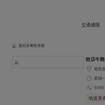
交通總匯
返回至餐飲美饌
餃店牛雜
裕民里, 
星期一至
9386
地道美