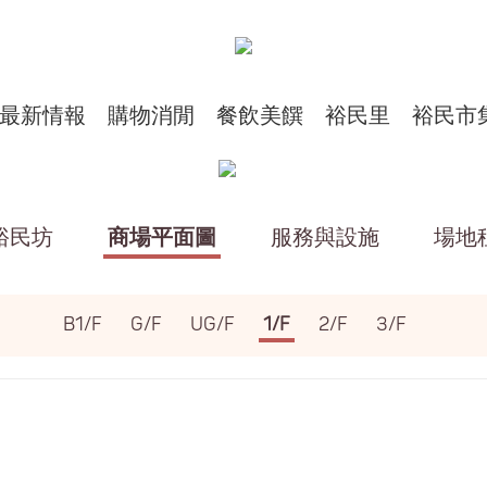
最新情報
購物消閒
餐飲美饌
裕民里
裕民市
裕民坊
商場平面圖
服務與設施
場地
B1/F
G/F
UG/F
1/F
2/F
3/F