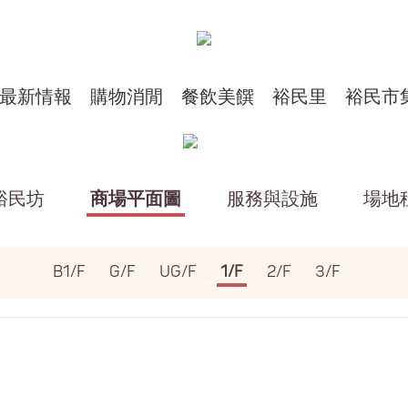
最新情報
購物消閒
餐飲美饌
裕民里
裕民市
裕民坊
商場平面圖
服務與設施
場地
B1/F
G/F
UG/F
1/F
2/F
3/F