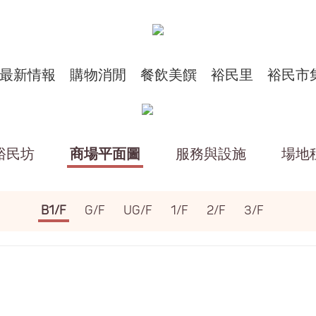
最新情報
購物消閒
餐飲美饌
裕民里
裕民市
裕民坊
商場平面圖
服務與設施
場地
B1/F
G/F
UG/F
1/F
2/F
3/F