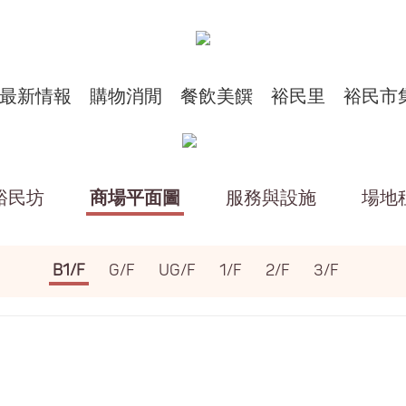
最新情報
購物消閒
餐飲美饌
裕民里
裕民市
裕民坊
商場平面圖
服務與設施
場地
B1/F
G/F
UG/F
1/F
2/F
3/F