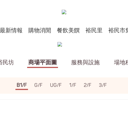
最新情報
購物消閒
餐飲美饌
裕民里
裕民市
裕民坊
商場平面圖
服務與設施
場地
B1/F
G/F
UG/F
1/F
2/F
3/F