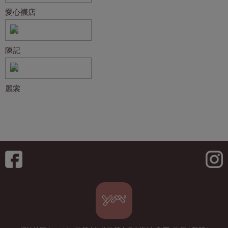
愛心襪店
陳記
麗裳