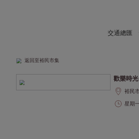
交通總匯
返回至裕民市集
歡樂時光
裕民市集
星期一至