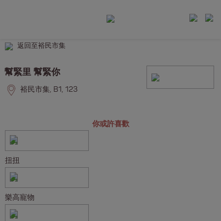
返回至裕民市集
幫緊里 幫緊你
裕民市集, B1, 123
你或許喜歡
扭扭
樂高寵物