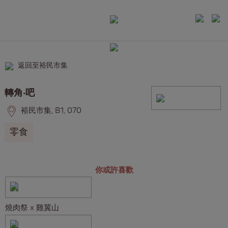
返回至裕民市集
轉角‧吧
裕民市集, B1, 070
零食
你或許喜歡
燒肉祭 x 雞翼山