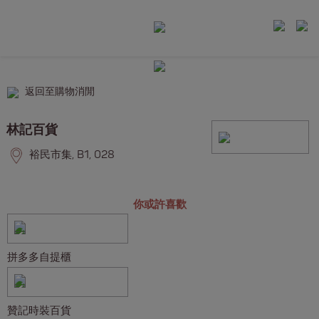
返回至購物消閒
林記百貨
裕民市集, B1, 028
你或許喜歡
拼多多自提櫃
贊記時裝百貨