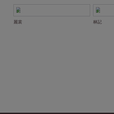
麗裳
林記