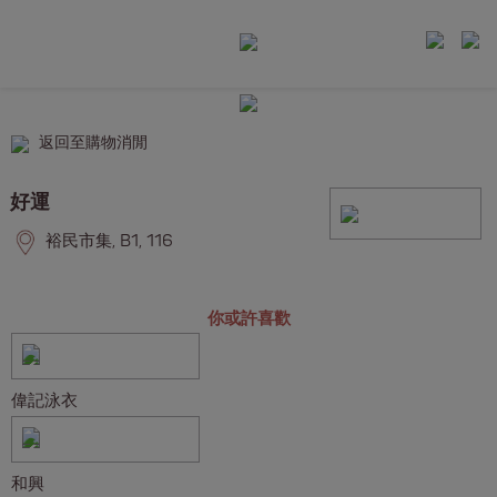
返回至購物消閒
好運
裕民市集, B1, 116
你或許喜歡
偉記泳衣
和興