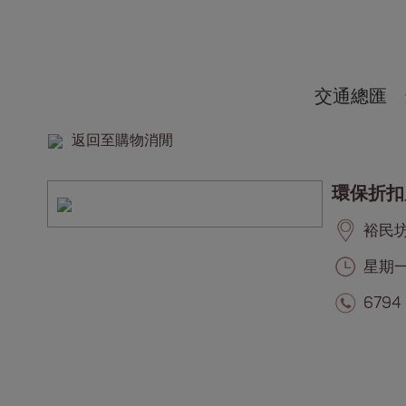
交通總匯
返回至購物消閒
環保折扣
裕民坊, 
星期一至
6794 