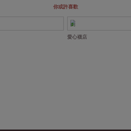
你或許喜歡
愛心襪店