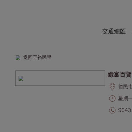
交通總匯
返回至裕民里
緻富百貨
裕民市集
星期一至
9043