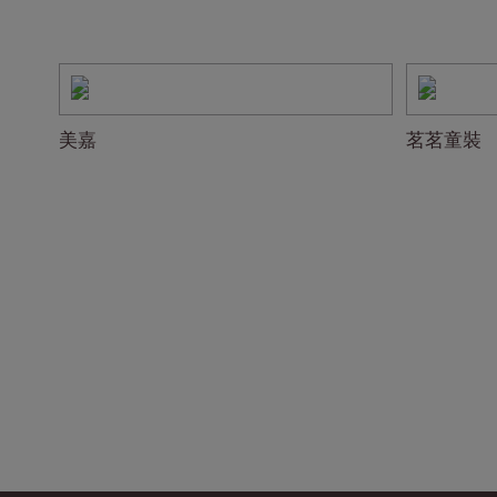
美嘉
茗茗童裝