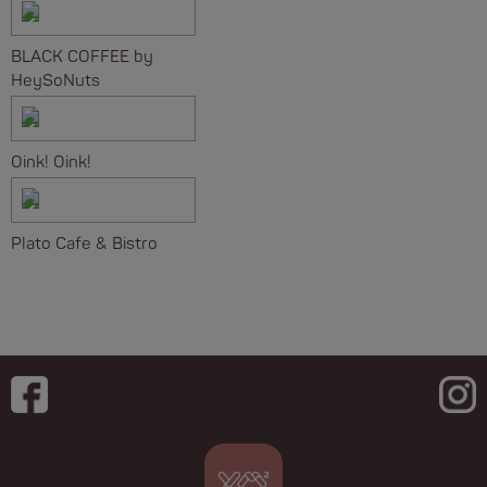
BLACK COFFEE by
HeySoNuts
Oink! Oink!
Plato Cafe & Bistro