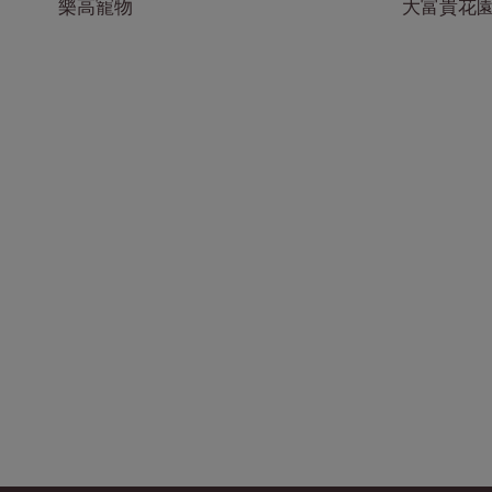
樂高寵物
大富貴花