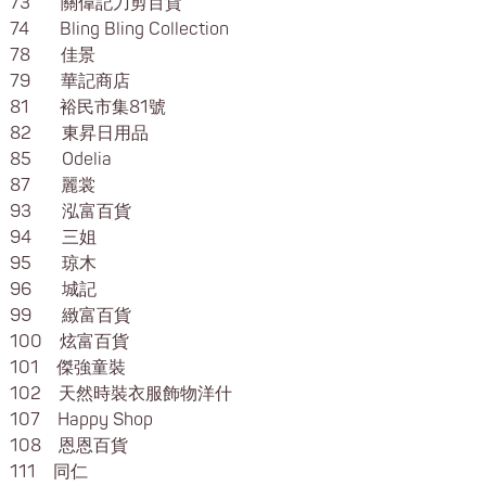
73 關偉記刀剪百貨
74 Bling Bling Collection
78 佳景
79 華記商店
81 裕民市集81號
82 東昇日用品
85 Odelia
87 麗裳
93 泓富百貨
94 三姐
95 琼木
96 城記
99 緻富百貨
100 炫富百貨
101 傑強童裝
102 天然時裝衣服飾物洋什
107 Happy Shop
108 恩恩百貨
111 同仁