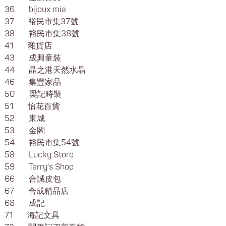
36 bijoux mia
37 裕民市集37號
38 裕民市集38號
41 雜貨店
43 成興童裝
44 晶之港天然水晶
46 集豐家品
50 梁記時裝
51 怡花百貨
52 東城
53 金閣
54 裕民市集54號
58 Lucky Store
59 Terry's Shop
66 合誠皮包
67 合成精品店
68 成記
71 海記文具