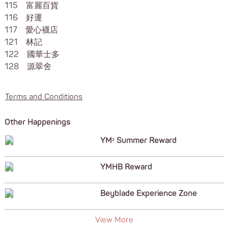
115 富麗百貨
116 好運
117 愛心襪店
121 林記
122 國華士多
128 源翠舍
Terms and Conditions
Other Happenings
YM² Summer Reward
YMHB Reward
Beyblade Experience Zone
View More