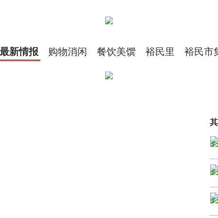
最新情报
购物消闲
餐饮美馔
裕民里
裕民市
其