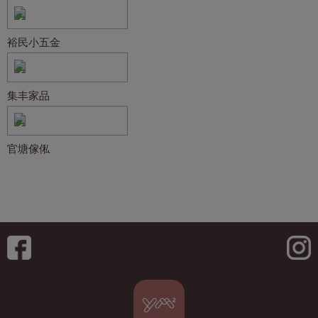
裕民小五金
集丰家品
官塘傢俬