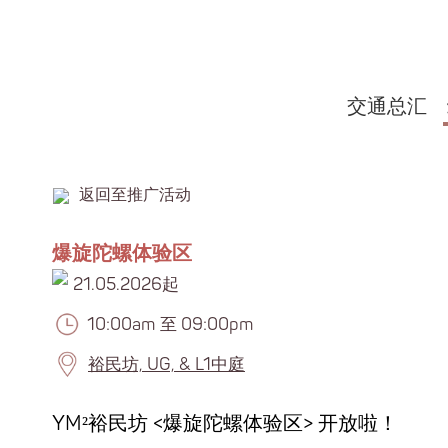
交通总汇
返回至推广活动
爆旋陀螺体验区
21.05.2026起
10:00am 至 09:00pm
裕民坊, UG, & L1中庭
YM²
裕民坊
<
爆旋陀螺体验区
>
开放啦！