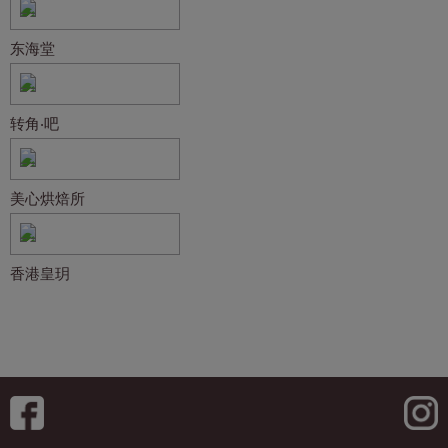
东海堂
转角‧吧
美心烘焙所
香港皇玥