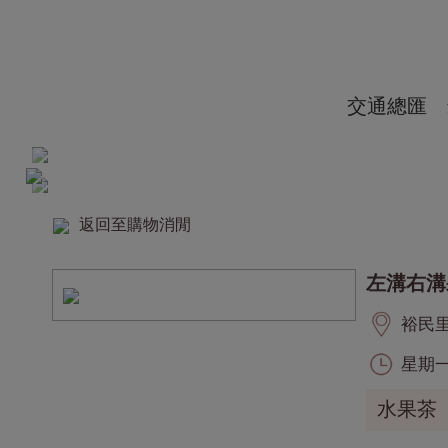
交通總匯
返回至購物消閒
左溝右溝
裕民里, 
星期一至
水果茶