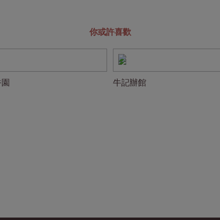
你或許喜歡
香園
牛記辦館